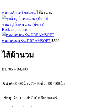
หน้าหลัก
เครื่องนอน
ไส้ผ้านวม
ชุดผ้าปู ผ้าห่มนวม (สีขาว)
Back to products
หมอนหนุน รุ่น DREAMSOFT
฿
580
ไส้ผ้านวม
Price
฿
1,785
–
฿
4,400
range:
฿1,785
through
ขนาด
60×80นิ้ว
,
70×90นิ้ว
,
90×100นิ้ว
฿4,400
วัสดุ
ผ้าTC
,
เส้นไยโพลีเอสเตอร์