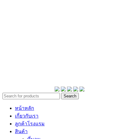
เกี่ยวกับเรา
ทำไมต้อง Darling Deluxe
คำถามที่พบบ่อย
บทความ
การจัดส่งสินค้า
ลงทะเบียนรับประกันสินค้า
ติดต่อเรา
Copyrights 2026 ©DLKK CO.,LTD.
Search
หน้าหลัก
เกี่ยวกับเรา
ลูกค้าโรงแรม
สินค้า