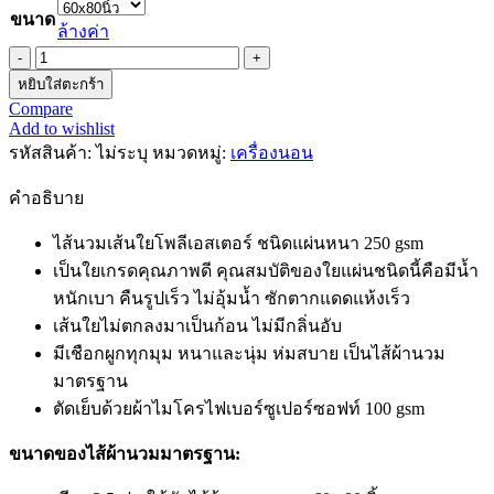
ขนาด
ล้างค่า
จำนวน
หยิบใส่ตะกร้า
ไส้
Compare
ผ้า
Add to wishlist
นวม
รหัสสินค้า:
ไม่ระบุ
หมวดหมู่:
เครื่องนอน
ชิ้น
คำอธิบาย
ไส้นวมเส้นใยโพลีเอสเตอร์ ชนิดแผ่นหนา 250 gsm
เป็นใยเกรดคุณภาพดี คุณสมบัติของใยแผ่นชนิดนี้คือมีน้ำ
หนักเบา คืนรูปเร็ว ไม่อุ้มน้ำ ซักตากแดดแห้งเร็ว
เส้นใยไม่ตกลงมาเป็นก้อน ไม่มีกลิ่นอับ
มีเชือกผูกทุกมุม หนาและนุ่ม ห่มสบาย เป็นไส้ผ้านวม
มาตรฐาน
ตัดเย็บด้วยผ้าไมโครไฟเบอร์ซูเปอร์ซอฟท์ 100 gsm
ขนาดของไส้ผ้านวมมาตรฐาน: