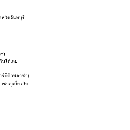
หวัดจันทบุรี
ลฯ)
กันได้เลย
าร์บีคิวพลาซ่า)
ยวชาญเกี่ยวกับ