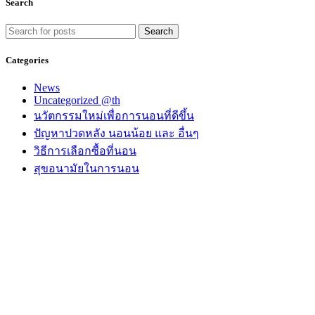
Search
Search
Categories
News
Uncategorized @th
นวัตกรรมใหม่เพื่อการนอนที่ดีขึ้น
ปัญหาปวดหลัง นอนน้อย และ อื่นๆ
วิธีการเลือกซื้อที่นอน
สุขอนามัยในการนอน
บริษัท ดีแอลเคเค จำกัด
เลขที่ผู้เสียภาษี: 0105564065742
สำนักงานใหญ่
89/103 หมู่บ้าน ไลฟ์ บางกอกบูเลอวาร์ด ถนนกาญจนาภิเษก แข
สำนักงานขาย